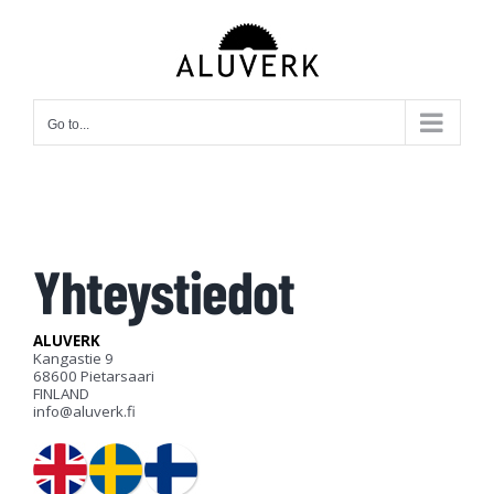
Skip
to
content
Go to...
Yhteystiedot
ALUVERK
Kangastie 9
68600 Pietarsaari
FINLAND
info@aluverk.fi